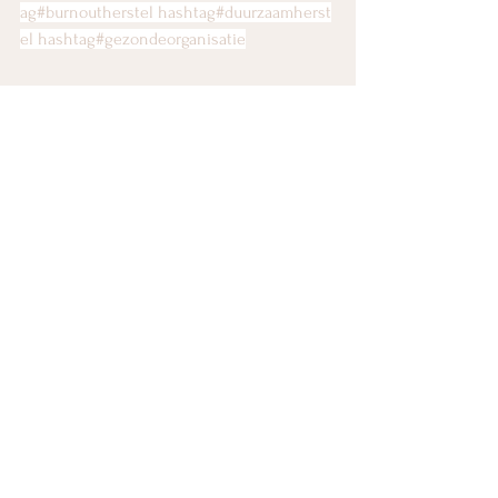
ag#burnoutherstel
hashtag#duurzaamherst
el
hashtag#gezondeorganisatie
Alles weergeven
Recente blogposts