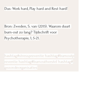
Dus: Work hard, Play hard and Rest hard!
Bron: Zweden, S. van (2015). Waarom duurt 
burn-out zo lang? Tijdschrift voor 
Psychotherapie, 1, 5-21.
hashtag#stresspreventie
hashtag#burnoutp
reventie
hashtag#burnoutherstel
hashtag#
gezondeorganisaties